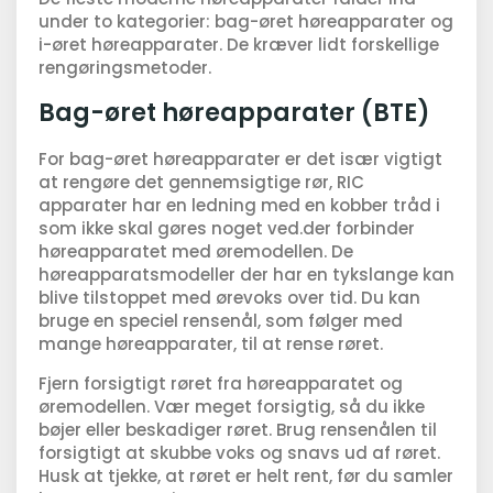
under to kategorier: bag-øret høreapparater og
i-øret høreapparater. De kræver lidt forskellige
rengøringsmetoder.
Bag-øret høreapparater (BTE)
For bag-øret høreapparater er det især vigtigt
at rengøre det gennemsigtige rør, RIC
apparater har en ledning med en kobber tråd i
som ikke skal gøres noget ved.der forbinder
høreapparatet med øremodellen. De
høreapparatsmodeller der har en tykslange kan
blive tilstoppet med ørevoks over tid. Du kan
bruge en speciel rensenål, som følger med
mange høreapparater, til at rense røret.
Fjern forsigtigt røret fra høreapparatet og
øremodellen. Vær meget forsigtig, så du ikke
bøjer eller beskadiger røret. Brug rensenålen til
forsigtigt at skubbe voks og snavs ud af røret.
Husk at tjekke, at røret er helt rent, før du samler