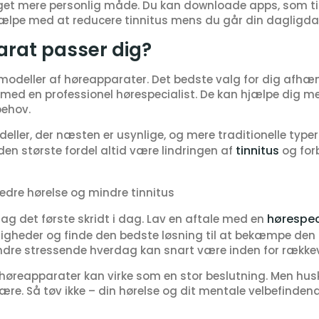
get mere personlig måde. Du kan downloade apps, som til
hjælpe med at reducere tinnitus mens du går din dagligda
arat passer dig?
odeller af høreapparater. Det bedste valg for dig afhænge
 med en professionel hørespecialist. De kan hjælpe dig m
behov.
ller, der næsten er usynlige, og mere traditionelle typer
tinnitus
en største fordel altid være lindringen af
og forb
edre hørelse og mindre tinnitus
hørespec
 tag det første skridt i dag. Lav en aftale med en
heder og finde den bedste løsning til at bekæmpe den ir
dre stressende hverdag kan snart være inden for række
e høreapparater kan virke som en stor beslutning. Men hus
elvære. Så tøv ikke – din hørelse og dit mentale velbefinden