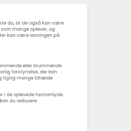
ste du, at de også kan være
e, som mange oplever, og
ter kan være løsningen på
e, summende eller brummende
orlig forstyrrelse, der kan
g rigtig mange tilfælde
er i de oplevede fantomlyde.
e kan du reducere