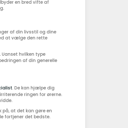
byder en bred vifte af
g.
r af din livsstil og dine
ed at vælge den rette
. Uanset hvilken type
edringen af din generelle
ialist
. De kan hjælpe dig
riterende ringen for ørerne.
vidde.
k på, at det kan gøre en
de fortjener det bedste.