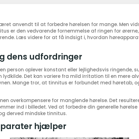
ret anvendt til at forbedre hørelsen for mange. Men vid
nitus er den vedvarende fornemmelse af ringen for ørern
nde. Læs videre for at få indsigt i, hvordan høreappara
og dens udfordringer
or en person oplever konstant eller lejlighedsvis ringend
 lydkilde. Det kan variere fra mild irritation til en mere alv
en. Mange tror, at tinnitus er forbundet med høretab, o
ernen overkompensere for manglende hørelse. Det resulter
mmer ind i billedet. Ved at forbedre din generelle hørels
og derved mindske tinnitus.
parater hjælper