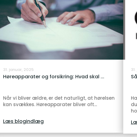
31. januar, 2025
31.
Høreapparater og forsikring: Hvad skal ...
Så
Når vi bliver ældre, er det naturligt, at hørelsen
Ha
kan svækkes. Høreapparater bliver oft...
du
ho
Læs blogindlæg
Læ