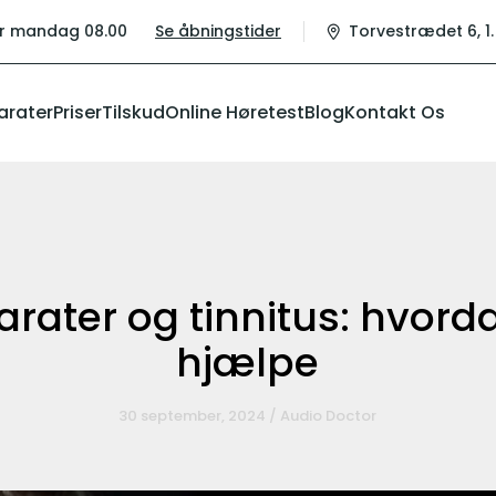
r mandag 08.00
Se åbningstider
Torvestrædet 6, 1.
arater
Priser
Tilskud
Online Høretest
Blog
Kontakt Os
rater og tinnitus: hvord
hjælpe
30 september, 2024 / Audio Doctor