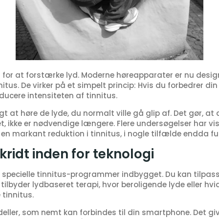
il for at forstærke lyd. Moderne høreapparater er nu des
tus. De virker på et simpelt princip: Hvis du forbedrer din
ducere intensiteten af tinnitus.
 at høre de lyde, du normalt ville gå glip af. Det gør, at d
, ikke er nødvendige længere. Flere undersøgelser har vist
en markant reduktion i tinnitus, i nogle tilfælde endda f
ridt inden for teknologi
specielle tinnitus-programmer indbygget. Du kan tilpasse
lbyder lydbaseret terapi, hvor beroligende lyde eller hvid
tinnitus.
ller, som nemt kan forbindes til din smartphone. Det giv