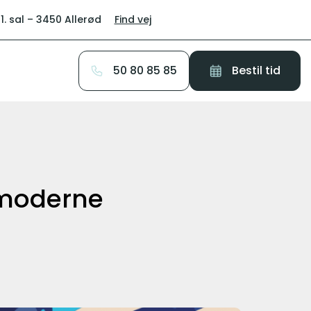
1. sal – 3450 Allerød
Find vej
50 80 85 85
Bestil tid
i moderne