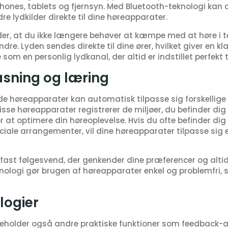
nes, tablets og fjernsyn. Med Bluetooth-teknologi kan 
e lydkilder direkte til dine høreapparater.
er, at du ikke længere behøver at kæmpe med at høre i tel
ndre. Lyden sendes direkte til dine ører, hvilket giver en k
om en personlig lydkanal, der altid er indstillet perfekt ti
asning og læring
e høreapparater kan automatisk tilpasse sig forskellige 
isse høreapparater registrerer de miljøer, du befinder dig 
 at optimere din høreoplevelse. Hvis du ofte befinder dig
sociale arrangementer, vil dine høreapparater tilpasse sig 
rofast følgesvend, der genkender dine præferencer og altid
nologi gør brugen af høreapparater enkel og problemfri, 
logier
holder også andre praktiske funktioner som feedback-a