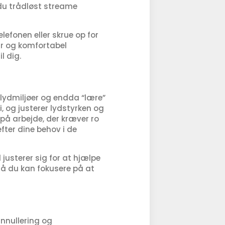
du trådløst streame
efonen eller skrue op for
lar og komfortabel
l dig.
lydmiljøer og endda “lære”
i, og justerer lydstyrken og
 på arbejde, der kræver ro
efter dine behov i de
 justerer sig for at hjælpe
så du kan fokusere på at
nnullering og