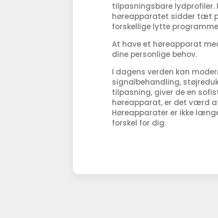
tilpasningsbare lydprofiler.
høreapparatet sidder tæt p
forskellige lytte programmer
At have et høreapparat med 
dine personlige behov.
I dagens verden kan modern
signalbehandling, støjredu
tilpasning, giver de en sofi
høreapparat, er det værd at 
Høreapparater er ikke længe
forskel for dig.