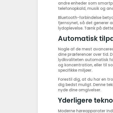
andre enheder som smartpho
telefonopkald, musik og andr
Bluetooth-forbindelse betyd
fjernsynet, så det generer a
lydoplevelse. Tænk på dette s
Automatisk tilp
Nogle af de mest avancered
dine præferencer over tid. D
lydkvaliteten automatisk for
og koncentration, eller til 
specifikke miljøer.
Forestil dig, at du har en t
dig bedst muligt. Denne tek
nyde dine omgivelser.
Yderligere tekno
Moderne høreapparater inde