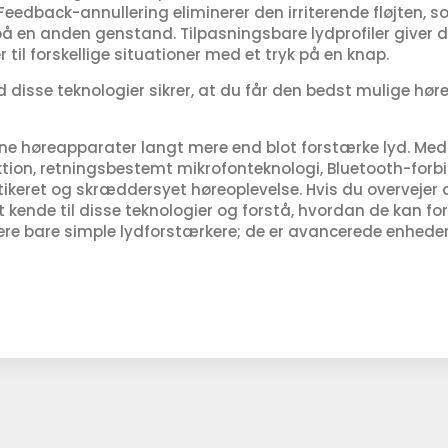
 Feedback-annullering eliminerer den irriterende fløjten, 
å en anden genstand. Tilpasningsbare lydprofiler giver 
 til forskellige situationer med et tryk på en knap.
disse teknologier sikrer, at du får den bedst mulige høre
e høreapparater langt mere end blot forstærke lyd. Med 
ktion, retningsbestemt mikrofonteknologi, Bluetooth-for
stikeret og skræddersyet høreoplevelse. Hvis du overvejer a
kende til disse teknologier og forstå, hvordan de kan forb
re bare simple lydforstærkere; de er avancerede enheder,