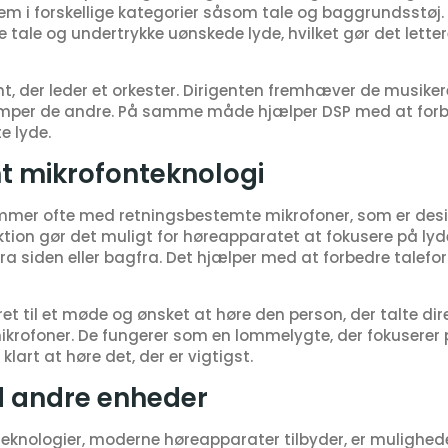
em i forskellige kategorier såsom tale og baggrundsstøj. 
 tale og undertrykke uønskede lyde, hvilket gør det letter
, der leder et orkester. Dirigenten fremhæver de musikere,
æmper de andre. På samme måde hjælper DSP med at forb
e lyde.
t mikrofonteknologi
er ofte med retningsbestemte mikrofoner, som er design
tion gør det muligt for høreapparatet at fokusere på lyd
ra siden eller bagfra. Det hjælper med at forbedre talefor
 til et møde og ønsket at høre den person, der talte direk
krofoner. De fungerer som en lommelygte, der fokuserer p
lart at høre det, der er vigtigst.
d andre enheder
knologier, moderne høreapparater tilbyder, er mulighed