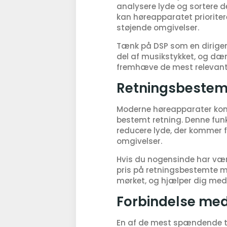
analysere lyde og sortere d
kan høreapparatet prioritere
støjende omgivelser.
Tænk på DSP som en dirigent
del af musikstykket, og d
fremhæve de mest relevant
Retningsbestem
Moderne høreapparater komm
bestemt retning. Denne funk
reducere lyde, der kommer f
omgivelser.
Hvis du nogensinde har været
pris på retningsbestemte mi
mørket, og hjælper dig med k
Forbindelse me
En af de mest spændende te