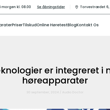
i morgen kl. 08.00
Se åbningstider
Torvestrædet 6, 
arater
Priser
Tilskud
Online Høretest
Blog
Kontakt Os
eknologier er integreret 
høreapparater
30 september, 2024 / Audio Doctor