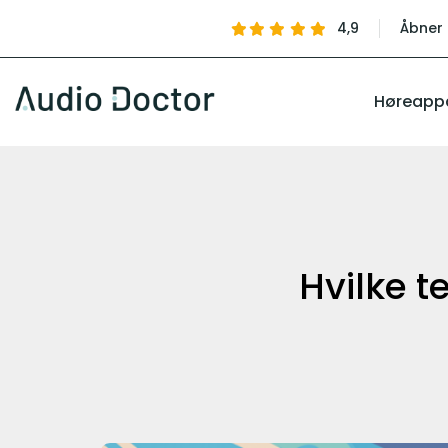
4,9
Åbner 
Høreapp
Hvilke t