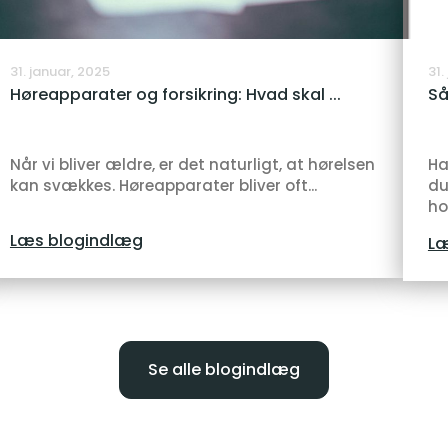
31. januar, 2025
31.
Høreapparater og forsikring: Hvad skal ...
Så
Når vi bliver ældre, er det naturligt, at hørelsen
Ha
kan svækkes. Høreapparater bliver oft...
du
ho
Læs blogindlæg
Læ
Se alle blogindlæg