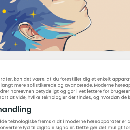
er, kan det være, at du forestiller dig et enkelt apparat
 langt mere sofistikerede og avancerede. Moderne hørea
drer høreevnen betydeligt og gør livet lettere for brugeren
art at vide, hvilke teknologier der findes, og hvordan de 
handling
lde teknologiske fremskridt i moderne høreapparater er d
onvertere lyd til digitale signaler. Dette gør det muligt f