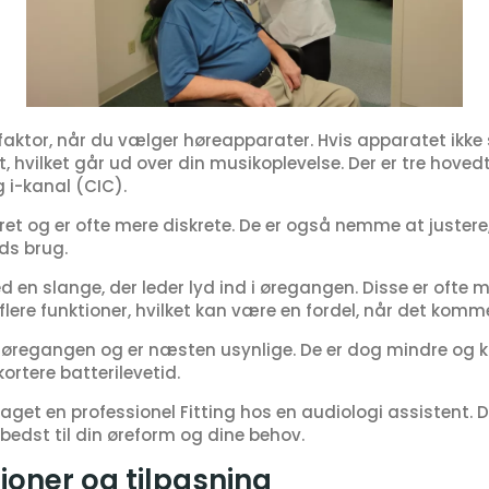
faktor, når du vælger høreapparater. Hvis apparatet ikke s
, hvilket går ud over din musikoplevelse. Der er tre hoved
g i-kanal (CIC).
 øret og er ofte mere diskrete. De er også nemme at juste
ds brug.
d en slange, der leder lyd ind i øregangen. Disse er ofte
 flere funktioner, hvilket kan være en fordel, når det komme
i øregangen og er næsten usynlige. De er dog mindre og 
rtere batterilevetid.
taget en professionel Fitting hos en audiologi assistent.
bedst til din øreform og dine behov.
ioner og tilpasning