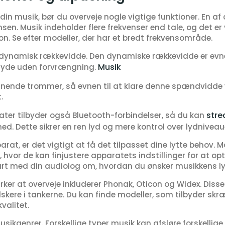
 din musik, bør du overveje nogle vigtige funktioner. En a
sen. Musik indeholder flere frekvenser end tale, og det er
n. Se efter modeller, der har et bredt frekvensområde.
r dynamisk rækkevidde. Den dynamiske rækkevidde er evne
Musik
 lyde uden forvrængning.
dnende trommer, så evnen til at klare denne spændvidde v
.
stre
r tilbyder også Bluetooth-forbindelser, så du kan
d. Dette sikrer en ren lyd og mere kontrol over lydniveau
rat, er det vigtigt at få det tilpasset dine lytte behov. 
, hvor de kan finjustere apparatets indstillinger for at o
art med din audiolog om, hvordan du ønsker musikkens ly
r at overveje inkluderer Phonak, Oticon og Widex. Disse 
kere i tankerne. Du kan finde modeller, som tilbyder sk
valitet.
e musikgenrer. Forskellige typer musik kan afsløre forskelli