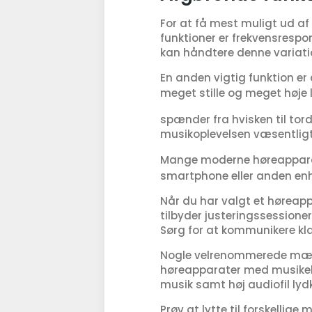
For at få mest muligt ud af
funktioner er frekvensrespon
kan håndtere denne variatio
En anden vigtig funktion e
meget stille og meget høje
spænder fra hvisken til tor
musikoplevelsen væsentligt
Mange moderne høreapparate
smartphone eller anden enhe
Når du har valgt et høreappa
tilbyder justeringssessioner
Sørg for at kommunikere kl
Nogle velrenommerede mærke
høreapparater med musikels
musik samt høj audiofil lydk
Prøv at lytte til forskellig