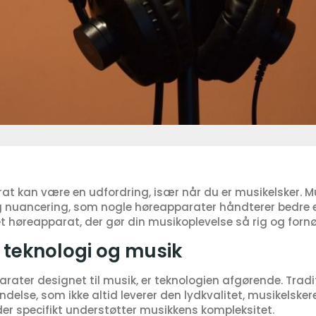
rat kan være en udfordring, især når du er musikelsker. 
g nuancering, som nogle høreapparater håndterer bedre 
 høreapparat, der gør din musikoplevelse så rig og fornø
teknologi og musik
rater designet til musik, er teknologien afgørende. Tradi
delse, som ikke altid leverer den lydkvalitet, musikelsker
der specifikt understøtter musikkens kompleksitet.