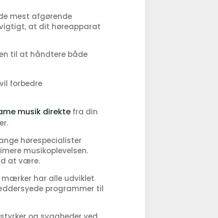
f de mest afgørende
 vigtigt, at dit høreapparat
n til at håndtere både
il forbedre
ame musik direkte
fra din
er.
Mange hørespecialister
ptimere musikoplevelsen.
d at være.
mærker har alle udviklet
ræddersyede programmer til
ge styrker og svagheder ved