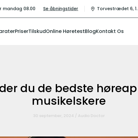
r mandag 08.00
Se åbningstider
Torvestrædet 6, 1.
arater
Priser
Tilskud
Online Høretest
Blog
Kontakt Os
der du de bedste høreapp
musikelskere
30 september, 2024 / Audio Doctor