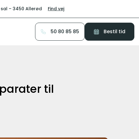
 sal – 3450 Allerød
Find vej
50 80 85 85
Bestil tid
arater til