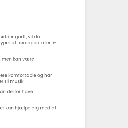
idder godt, vil du
typer af høreapparater: i-
re, men kan være
 mere komfortable og har
r til musik.
kan derfor have
 Der kan hjælpe dig med at