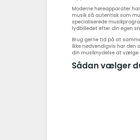
Moderne høreapparater har e
musik så autentisk som mul
specialiserede musikprogram
lydbilledet efter din egen s
Brug gerne tid på at sammenl
ikke nødvendigvis har den a
din musiknydelse at vælge 
Sådan vælger du