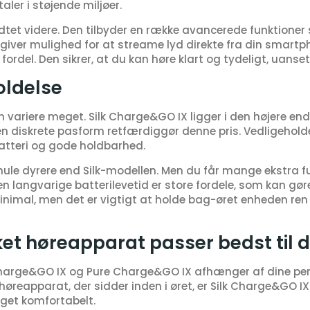
taler i støjende miljøer.
dtet videre. Den tilbyder en række avancerede funktione
giver mulighed for at streame lyd direkte fra din smart
fordel. Den sikrer, at du kan høre klart og tydeligt, uanse
oldelse
 variere meget. Silk Charge&GO IX ligger i den højere end
n diskrete pasform retfærdiggør denne pris. Vedligehold
atteri og gode holdbarhed.
ule dyrere end Silk-modellen. Men du får mange ekstra fu
n langvarige batterilevetid er store fordele, som kan gør
nimal, men det er vigtigt at holde bag-øret enheden ren o
ket høreapparat passer bedst til 
Charge&GO IX og Pure Charge&GO IX afhænger af dine pe
høreapparat, der sidder inden i øret, er Silk Charge&GO I
get komfortabelt.