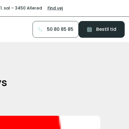
1. sal – 3450 Allerød
Find vej
50 80 85 85
Bestil tid
vs