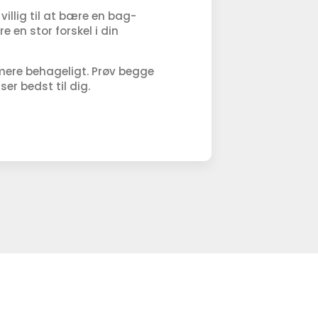
llig til at bære en bag-
 en stor forskel i din
g mere behageligt. Prøv begge
er bedst til dig.