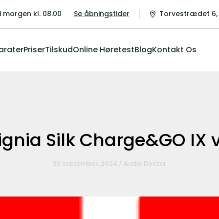
i morgen kl. 08.00
Se åbningstider
Torvestrædet 6, 
arater
Priser
Tilskud
Online Høretest
Blog
Kontakt Os
ignia Silk Charge&GO IX 
30 september, 2024 / Audio Doctor