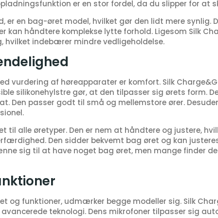
ladningsfunktion er en stor fordel, da du slipper for at sk
 er en bag-øret model, hvilket gør den lidt mere synlig.
r kan håndtere komplekse lytte forhold. Ligesom Silk Ch
 hvilket indebærer mindre vedligeholdelse.
endelighed
 ved vurdering af høreapparater er komfort. Silk Charge&G
ible silikonehylstre gør, at den tilpasser sig ørets form. De
at. Den passer godt til små og mellemstore ører. Desuden 
sionel.
til alle øretyper. Den er nem at håndtere og justere, hvilk
færdighed. Den sidder bekvemt bag øret og kan justeres t
nne sig til at have noget bag øret, men mange finder de
unktioner
tet og funktioner, udmærker begge modeller sig. Silk Char
n avancerede teknologi. Dens mikrofoner tilpasser sig auto