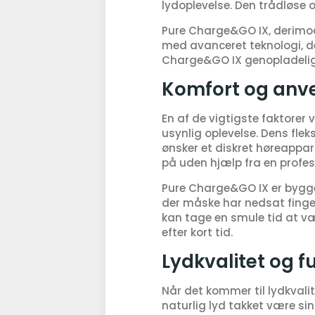
lydoplevelse. Den trådløse op
Pure Charge&GO IX, derimod,
med avanceret teknologi, de
Charge&GO IX genopladelig,
Komfort og anv
En af de vigtigste faktorer
usynlig oplevelse. Dens fleks
ønsker et diskret høreappar
på uden hjælp fra en profes
Pure Charge&GO IX er bygget 
der måske har nedsat finger
kan tage en smule tid at væ
efter kort tid.
Lydkvalitet og f
Når det kommer til lydkvali
naturlig lyd takket være si