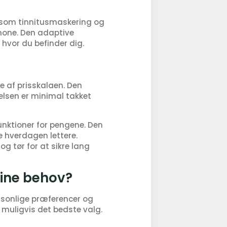
r som tinnitusmaskering og
phone. Den adaptive
t hvor du befinder dig.
e af prisskalaen. Den
elsen er minimal takket
nktioner for pengene. Den
e hverdagen lettere.
g tør for at sikre lang
dine behov?
rsonlige præferencer og
X muligvis det bedste valg.