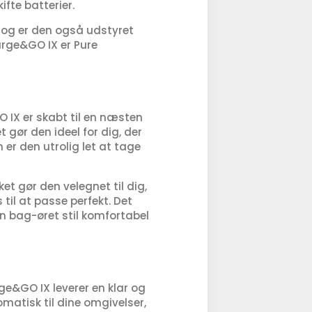
ifte batterier.
 Dog er den også udstyret
arge&GO IX er Pure
O IX er skabt til en næsten
t gør den ideel for dig, der
er den utrolig let at tage
et gør den velegnet til dig,
il at passe perfekt. Det
n bag-øret stil komfortabel
ge&GO IX leverer en klar og
matisk til dine omgivelser,