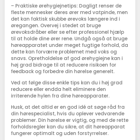
– Praktiske ørehygiejnetips: Dagligt renser de
fleste mennesker deres ører med vatpinde, men
det kan faktisk skubbe ørevoks længere ind i
øregangen. Overvej i stedet at bruge
ørevoksdråber eller se efter professionel hjælp
til at holde dine ører rene. Undgå også at bruge
høreapparatet under meget fugtige forhold, da
dette kan forværre problemet med voks og
snavs. Opretholdelse af god ørehygiejne kan i
høj grad bidrage til at reducere risikoen for
feedback og forbedre din hørelse generelt.
Ved at følge disse enkle tips kan du i høj grad
reducere eller endda helt eliminere den
irriterende hylen fra dine høreapparater.
Husk, at det altid er en god idé at søge råd fra
din hørespecialist, hvis du oplever vedvarende
problemer. Din hørelse er vigtig, og med de rette
forholdsregler kan du sikre, at dit høreapparat
fungerer optimalt og uden forstyrrelser.